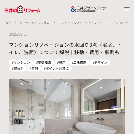
TOP
リノベーションコラム
マンションリノベーションのすべて—— リノベーシ
ョンの進め方から費用まで、マンションリノベーションの概要を徹底解説
マンション
リノベーションの水回り3点（浴室、トイレ、洗面）について解説｜移動・費用・事例も
2025.02.03
マンションリノベーションの水回り3点（浴室、ト
イレ、洗面）について解説｜移動・費用・事例も
#マンション
#基礎知識
#費用
#工法構造
#デザイン
#部位別
#事例
#ポイント注意点