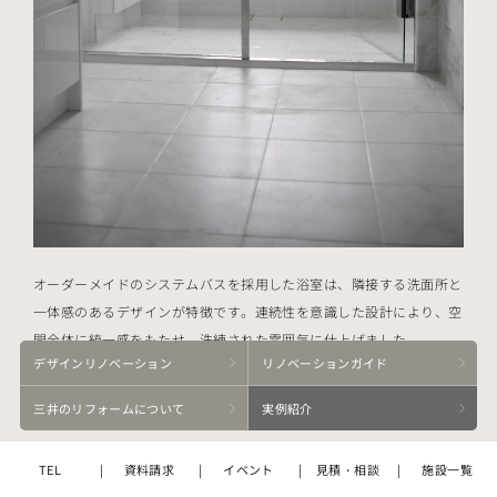
オーダーメイドのシステムバスを採用した浴室は、隣接する洗面所と
一体感のあるデザインが特徴です。連続性を意識した設計により、空
間全体に統一感をもたせ、洗練された雰囲気に仕上げました。
デザイン
リノベーション
リノベーション
ガイド
こちらのマンションリノベーション事例について詳しくはこちら
三井の
リフォームに
ついて
実例紹介
2.トイレのリノベーション事例
TEL
資料請求
イベント
見積・相談
施設一覧