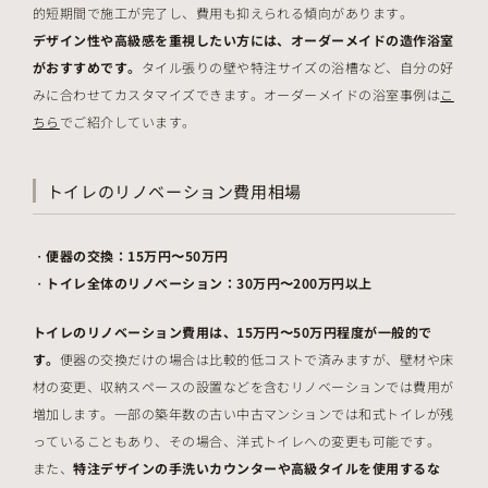
的短期間で施工が完了し、費用も抑えられる傾向があります。
デザイン性や高級感を重視したい方には、オーダーメイドの造作浴室
がおすすめです。
タイル張りの壁や特注サイズの浴槽など、自分の好
みに合わせてカスタマイズできます。オーダーメイドの浴室事例は
こ
ちら
でご紹介しています。
トイレのリノベーション費用相場
便器の交換：15万円〜50万円
トイレ全体のリノベーション：30万円〜200万円以上
トイレのリノベーション費用は、15万円〜50万円程度が一般的で
す。
便器の交換だけの場合は比較的低コストで済みますが、壁材や床
材の変更、収納スペースの設置などを含むリノベーションでは費用が
増加します。一部の築年数の古い中古マンションでは和式トイレが残
っていることもあり、その場合、洋式トイレへの変更も可能です。
また、
特注デザインの手洗いカウンターや高級タイルを使用するな