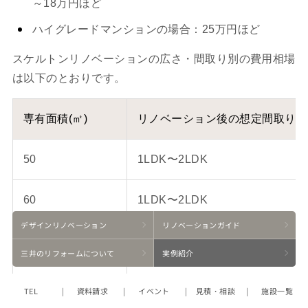
～18万円ほど
ハイグレードマンションの場合：25万円ほど
スケルトンリノベーションの広さ・間取り別の費用相場
は以下のとおりです。
専有面積(㎡)
リノベーション後の想定間取り
50
1LDK〜2LDK
60
1LDK〜2LDK
デザイン
リノベーション
リノベーション
ガイド
70
1LDK〜3LDK
三井の
リフォームに
ついて
実例紹介
80
1LDK～3LDK
TEL
資料請求
イベント
見積・相談
施設一覧