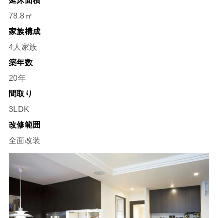
延床面積
78.8㎡
家族構成
4人家族
築年数
20年
間取り
3LDK
改修範囲
全面改装