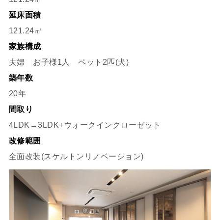
延床面積
121.24㎡
家族構成
夫婦 お子様1人 ペット2匹(犬)
築年数
20年
間取り
4LDK→3LDK+ウォークインクローゼット
改修範囲
全面改装(スケルトンリノベーション)