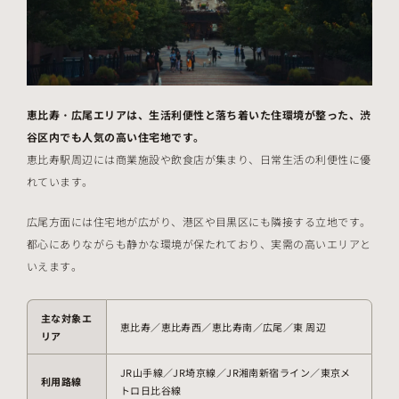
恵比寿・広尾エリアは、生活利便性と落ち着いた住環境が整った、渋
谷区内でも人気の高い住宅地です。
恵比寿駅周辺には商業施設や飲食店が集まり、日常生活の利便性に優
れています。
広尾方面には住宅地が広がり、港区や目黒区にも隣接する立地です。
都心にありながらも静かな環境が保たれており、実需の高いエリアと
いえます。
主な対象エ
恵比寿／恵比寿西／恵比寿南／広尾／東 周辺
リア
JR山手線／JR埼京線／JR湘南新宿ライン／東京メ
利用路線
トロ日比谷線