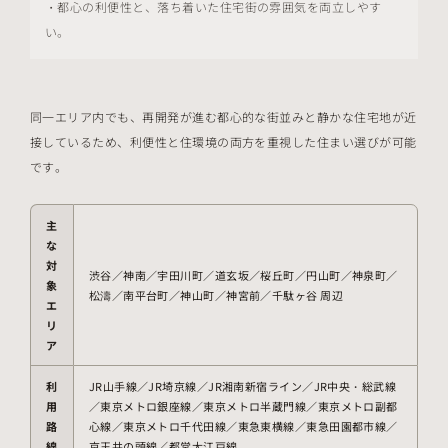
・都心の利便性と、落ち着いた住宅街の雰囲気を両立しやす
い。
同一エリア内でも、再開発が進む都心的な街並みと静かな住宅地が近
接しているため、利便性と住環境の両方を重視した住まい選びが可能
です。
主
な
対
渋谷／神南／宇田川町／道玄坂／桜丘町／円山町／神泉町／
象
松濤／南平台町／神山町／神宮前／千駄ヶ谷 周辺
エ
リ
ア
利
JR山手線／JR埼京線／JR湘南新宿ライン／JR中央・総武線
用
／東京メトロ銀座線／東京メトロ半蔵門線／東京メトロ副都
路
心線／東京メトロ千代田線／東急東横線／東急田園都市線／
線
京王井の頭線／都営大江戸線