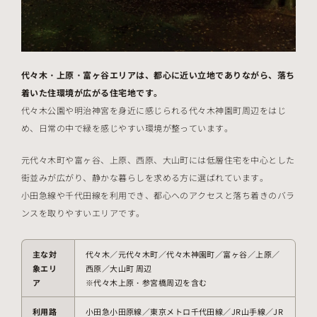
代々木・上原・富ヶ谷エリアは、都心に近い立地でありながら、落ち
着いた住環境が広がる住宅地です。
代々木公園や明治神宮を身近に感じられる代々木神園町周辺をはじ
め、日常の中で緑を感じやすい環境が整っています。
元代々木町や富ヶ谷、上原、西原、大山町には低層住宅を中心とした
街並みが広がり、静かな暮らしを求める方に選ばれています。
小田急線や千代田線を利用でき、都心へのアクセスと落ち着きのバラ
ンスを取りやすいエリアです。
主な対
代々木／元代々木町／代々木神園町／富ヶ谷／上原／
象エリ
西原／大山町 周辺
ア
※代々木上原・参宮橋周辺を含む
利用路
小田急小田原線／東京メトロ千代田線／JR山手線／JR