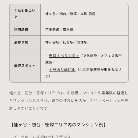
主な対象エリ
幡ヶ谷／初台／笹塚／本町 周辺
ア
利用路線
京王新線／京王線
最寄り駅
幡ヶ谷駅／初台駅／笹塚駅
東京オペラシティ
・
（文化施設・オフィス複合
施設）
周辺スポット
十号通り商店街
・
（生活利便施設が集まるエリ
ア）
幡ヶ谷・初台・笹塚エリアでは、中規模マンションや築年数の経過し
たマンションも見られ、既存の住まいを活かしたリノベーションを検
討しやすいエリアです。
【幡ヶ谷・初台・笹塚エリア内のマンション例】
パークホームズ初台ザレジデンス