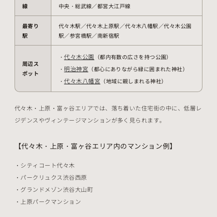
線
中央・総武線／都営大江戸線
最寄り
代々木駅／代々木上原駅／代々木八幡駅／代々木公園
駅
駅／参宮橋駅／南新宿駅
代々木公園
・
（都内有数の広さを持つ公園）
周辺ス
明治神宮
・
（都心にありながら緑に囲まれた神社）
ポット
代々木八幡宮
・
（地域に親しまれる神社）
代々木・上原・富ヶ谷エリアでは、落ち着いた住宅街の中に、低層レ
ジデンスやヴィンテージマンションが多く見られます。
【代々木・上原・富ヶ谷エリア内のマンション例】
シティコート代々木
パークリュクス渋谷西原
グランドメゾン渋谷大山町
上原パークマンション