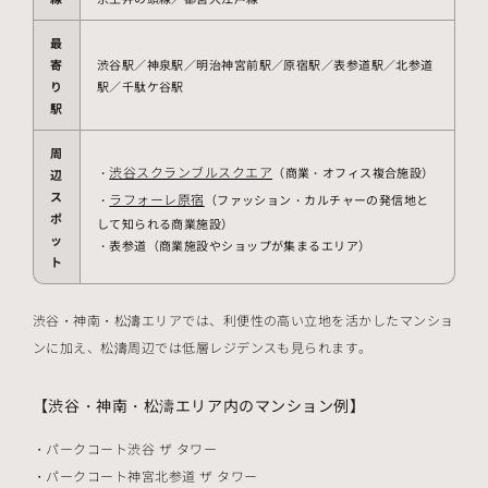
最
寄
渋谷駅／神泉駅／明治神宮前駅／原宿駅／表参道駅／北参道
り
駅／千駄ケ谷駅
駅
周
渋谷スクランブルスクエア
・
（商業・オフィス複合施設）
辺
ス
ラフォーレ原宿
・
（ファッション・カルチャーの発信地と
ポ
して知られる商業施設）
ッ
・表参道（商業施設やショップが集まるエリア）
ト
渋谷・神南・松濤エリアでは、利便性の高い立地を活かしたマンショ
ンに加え、松濤周辺では低層レジデンスも見られます。
【渋谷・神南・松濤エリア内のマンション例】
パークコート渋谷 ザ タワー
パークコート神宮北参道 ザ タワー