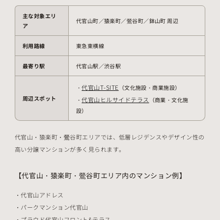
主な対象エリ
代官山町／猿楽町／鶯谷町／鉢山町 周辺
ア
利用路線
東急東横線
最寄り駅
代官山駅／渋谷駅
代官山T-SITE
・
（文化施設・商業施設）
周辺スポット
代官山ヒルサイドテラス
・
（商業・文化施
設）
代官山・猿楽町・鶯谷町エリアでは、低層レジデンスやデザイン性の
高い分譲マンションが多く見られます。
【代官山・猿楽町・鶯谷町エリア内のマンション例】
代官山アドレス
パークマンション代官山
プラウド代官山フロント&テラス