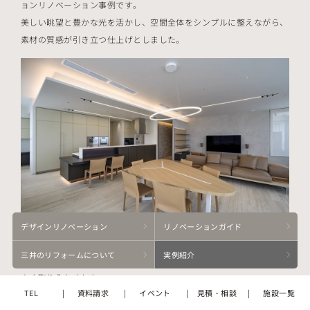
ョンリノベーション事例です。
美しい眺望と豊かな光を活かし、空間全体をシンプルに整えながら、
素材の質感が引き立つ仕上げとしました。
デザイン
リノベーション
リノベーション
ガイド
三井の
リフォームに
ついて
実例紹介
オープンキッチンからつながる開放的なLDKに、間接照明をバランス
よく取り入れました。
TEL
資料請求
イベント
見積・相談
施設一覧
日中は明るく開放的に、夜は照明の光がやわらかく広がる、落ち着い