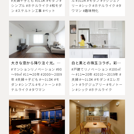
#夫婦＋子ども #3LDK #モダン #
ル #3LDK #モダン #ラグジュア
シンプル #ホテルライク #和モダ
リー #シック #ホテルライク #タ
ン #スケルトン工事 #ペット
ワマン #趣味特化
大きな窓から降り注ぐ光。大人モダンなインテリアに合わせて
白と黒との珠玉コラボ。彩り添えるは、溢れる陽光。
#マンションリノベーション #90
#戸建てリノベーション #100㎡
～99㎡ #11〜20年 #2000～2009
～ #11〜20年 #2010～2019年 #
年 #夫婦＋子ども #～1LDK #モ
夫婦 #～1LDK #モダン #エレガ
ダン #シンプル #モノトーン #ホ
ント #ラグジュアリー #モノトー
テルライク #タワマン
ン #シック #ホテルライク