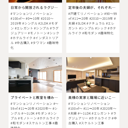
日常から開放されるラグジュアリーセカンドハウス
定年後の夫婦が、それぞれの趣味を楽しめる住まい
#マンションリノベーション
#戸建てリノベーション #90～99
#100㎡～ #0〜10年 #2010～
㎡ #11〜20年 #2010～2019年 #
2019年 #シングル #2LDK #モダ
夫婦 #3LDK #ナチュラル #エレ
ン #エレガント #シンプル #ラグ
ガント #シンプル #シック #ホテ
ジュアリー #モノトーン #シック
ルライク #和モダン #趣味特化
#ホテルライク #インダストリア
ル #中古購入 #タワマン #趣味特
化
プライベートと教室を棲み分けた、和モダンな住まい
奥様の実家と職場に近いことから選んだマンション
#マンションリノベーション #～
#マンションリノベーション
59㎡ #11〜20年 #2020年～ #シ
#100㎡～ #11〜20年 #2020年～
ングル #～1LDK #モダン #シン
#夫婦 #～1LDK #エレガント #ラ
プル #モノトーン #ホテルライク
グジュアリー #ホテルライク #中
#和モダン #スケルトン工事 #趣
古購入 #スケルトン工事
味特化