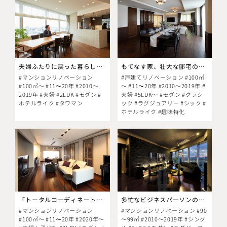
夫婦ふたりに戻った暮らしを、スタイリッシュにリファイン
もてなす家、壮大な邸宅の風景。
#マンションリノベーション
#戸建てリノベーション #100㎡
#100㎡～ #11〜20年 #2010～
～ #11〜20年 #2010～2019年 #
2019年 #夫婦 #2LDK #モダン #
夫婦 #5LDK～ #モダン #クラシ
ホテルライク #タワマン
ック #ラグジュアリー #シック #
ホテルライク #趣味特化
「トータルコーディネート」でホテルライクな住まいを実現。
多忙なビジネスパーソンのための、贅を尽くした癒しの住まい
#マンションリノベーション
#マンションリノベーション #90
#100㎡～ #11〜20年 #2020年～
～99㎡ #2010～2019年 #シング