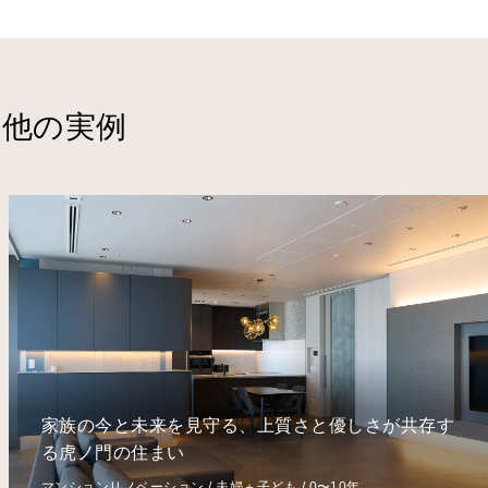
の他の実例
歳月を継ぐクラシカルな邸宅。文京の歴史と文化に
呼応するセカンドハウス。
マンションリノベーション / 夫婦＋子ども / 31年以上