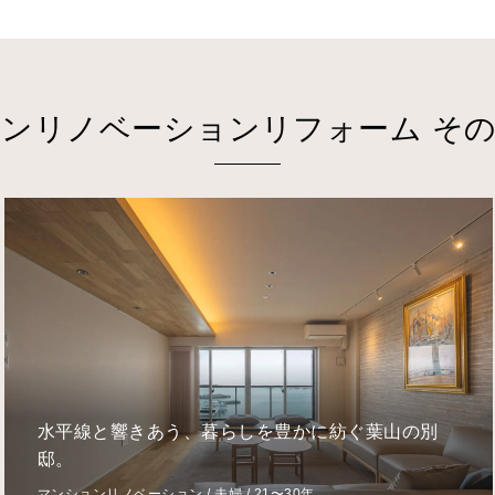
ンリノベーションリフォーム そ
家族の今と未来を見守る、上質さと優しさが共存す
る虎ノ門の住まい
マンションリノベーション / 夫婦＋子ども / 0〜10年