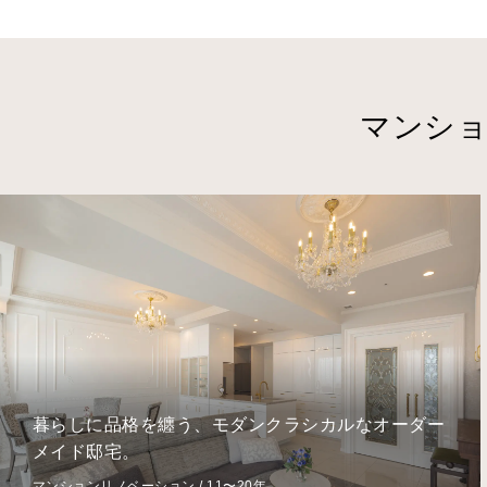
マンショ
水平線と響きあう、暮らしを豊かに紡ぐ葉山の別
邸。
マンションリノベーション / 夫婦 / 21〜30年