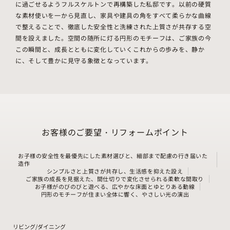
に過ごせるようフルスケルトンで再構築した私邸です。以前の硬質
な素材使いを一から見直し、家具や建具の角をすべて柔らかな曲線
で整えることで、徹底した安全性と洗練された上質さが共存する空
間を設えました。空間の随所に灯る円形のモチーフは、ご家族の今
この瞬間と、成長とともに変化していくこれからの歩みを、静か
に、そして豊かに見守る象徴となっています。
お客様のご要望・リフォームポイント
お子様の安全性を最優先にした素材選びと、細部まで配慮の行き届いた
造作
シンプルさと上質さが共存し、生活感を抑えた設え
ご家族の成長を見据えた、間仕切りで変化させられる柔軟な間取り
お子様がのびのびと遊べる、広やかな床面とゆとりある動線
円形のモチーフが住まい全体に響く、やさしい光の演出
リビング/ダイニング