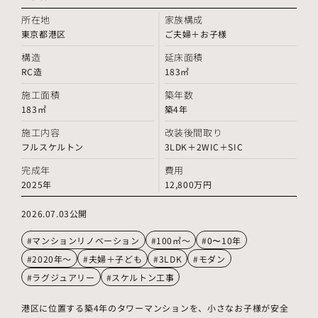
所在地
家族構成
東京都港区
ご夫婦＋お子様
構造
延床面積
RC造
183㎡
施工面積
築年数
183㎡
築4年
施工内容
改装後間取り
フルスケルトン
3LDK＋2WIC＋SIC
完成年
費用
2025年
12,800万円
2026.07.03公開
#マンションリノベーション
#100㎡～
#0〜10年
#2020年～
#夫婦＋子ども
#3LDK
#モダン
#ラグジュアリー
#スケルトン工事
港区に位置する築4年のタワーマンションを、小さなお子様が安全