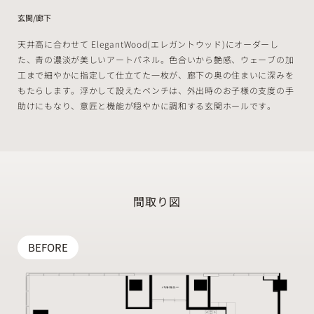
玄関/廊下
天井高に合わせて ElegantWood(エレガントウッド)にオーダーし
た、青の濃淡が美しいアートパネル。色合いから艶感、ウェーブの加
工まで細やかに指定して仕立てた一枚が、廊下の奥の住まいに深みを
もたらします。浮かして設えたベンチは、外出時のお子様の支度の手
助けにもなり、意匠と機能が穏やかに調和する玄関ホールです。
間取り図