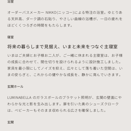
浴室
オーダーバスメーカー NIKKO(ニッコー)による特注の浴室。ゆとりあ
る天井高、ダーク調の石貼り、やさしい曲線の浴槽が、一日の疲れを
ほどくくつろぎの時間をもたらします。
寝室
将来の暮らしまで見据え、いまと未来をつなぐ主寝室
いまはご夫婦とお子様お二人が、ご一緒に休まれる主寝室は、お子様
の成長に合わせて、間仕切りを設けられるように設計施工しました。
家具を最小限にしてノイズを抑え、広々として落ち着いた空間は、い
まの安らぎと、これからの健やかな成長を、静かに育んでいきます。
玄関ホール
LUMINABELLA のガラスボールのブラケット照明が、玄関の壁面にや
わらかな光と影を生み出します。扉を引いた奥のシューズクローク
は、ベビーカーもそのまま収められる広さを確保しました。
玄関