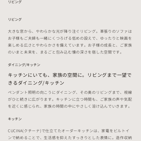
リビング
リビング
大きな窓から、やわらかな光が降り注ぐリビング。革張りのソファは
お子様もご夫婦も一緒にくつろげる低めの設えで、ゆったりと映画を
楽しめる広さとやわらかさを備えています。お子様の成長と、ご家族
のいまと未来を、まるごと包み込む懐の深さを宿した空間です。
ダイニング/キッチン
キッチンにいても、家族の空間に。リビングまで一望で
きるダイニング/キッチン
ペンダント照明の向こうにダイニング、その奥のリビングまで、視線
がひと続きに広がります。キッチンに立つ時間も、ご家族の声や気配
を近くに感じられ、家族の時間の中にやさしく溶け込んでいきます。
キッチン
CUCINA(クチーナ)で仕立てたオーダーキッチンは、家電をビルトイ
ンで納めることで、生活感を抑えたすっきりとした表情に。造作収納