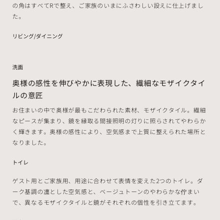
の角はすべてRで整え、ご家族のいまにふさわしい設えに仕上げまし
た。
リビング/ダイニング
洗面
奥様の感性を伸びやかに表現した、繊細なモザイクタイ
ルの意匠
お住まいの中で奥様が最もこだわられた素材、モザイクタイル。繊細
なピースが集まり、鏡を縁取る間接照明の灯りに照らされてやわらか
く輝きます。奥様の感性により、空気感まで上質に整えられた場所と
なりました。
トイレ
ゲスト用とご家族用、用途に合わせて表情を変えた2つのトイレ。ダ
ーク基調の凛とした空気感と、ベージュトーンのやわらかな佇まい
で、異なるモザイクタイルと鏡がそれぞれの個性を引き立てます。