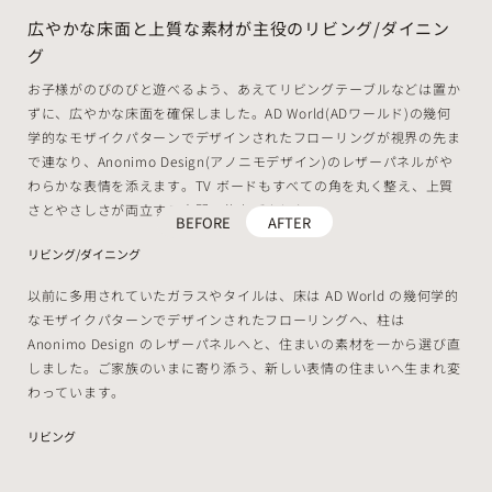
広やかな床面と上質な素材が主役のリビング/ダイニン
グ
お子様がのびのびと遊べるよう、あえてリビングテーブルなどは置か
ずに、広やかな床面を確保しました。AD World(ADワールド)の幾何
学的なモザイクパターンでデザインされたフローリングが視界の先ま
で連なり、Anonimo Design(アノニモデザイン)のレザーパネルがや
わらかな表情を添えます。TV ボードもすべての角を丸く整え、上質
さとやさしさが両立する空間に仕上げました。
BEFORE
AFTER
リビング/ダイニング
以前に多用されていたガラスやタイルは、床は AD World の幾何学的
なモザイクパターンでデザインされたフローリングへ、柱は
Anonimo Design のレザーパネルへと、住まいの素材を一から選び直
しました。ご家族のいまに寄り添う、新しい表情の住まいへ生まれ変
わっています。
リビング