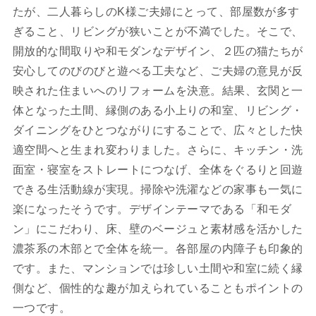
たが、二人暮らしのK様ご夫婦にとって、部屋数が多す
ぎること、リビングが狭いことが不満でした。そこで、
開放的な間取りや和モダンなデザイン、２匹の猫たちが
安心してのびのびと遊べる工夫など、ご夫婦の意見が反
映された住まいへのリフォームを決意。結果、玄関と一
体となった土間、縁側のある小上りの和室、リビング・
ダイニングをひとつながりにすることで、広々とした快
適空間へと生まれ変わりました。さらに、キッチン・洗
面室・寝室をストレートにつなげ、全体をぐるりと回遊
できる生活動線が実現。掃除や洗濯などの家事も一気に
楽になったそうです。デザインテーマである「和モダ
ン」にこだわり、床、壁のベージュと素材感を活かした
濃茶系の木部とで全体を統一。各部屋の内障子も印象的
です。また、マンションでは珍しい土間や和室に続く縁
側など、個性的な趣が加えられていることもポイントの
一つです。