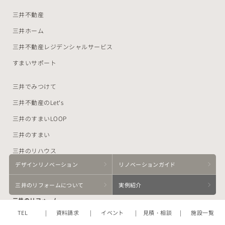
三井不動産
三井ホーム
三井不動産レジデンシャルサービス
すまいサポート
三井でみつけて
三井不動産のLet‘s
三井のすまいLOOP
三井のすまい
三井のリハウス
デザイン
リノベーション
リノベーション
ガイド
三井の賃貸
三井の
リフォームに
ついて
実例紹介
三井のリフォーム
TEL
資料請求
イベント
見積・相談
施設一覧