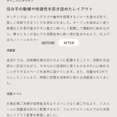
ダイニング/キッチン
住み⼿の動線や快適性を突き詰めたレイアウト
キッチンでは、ワイングラスや⾷材を保管するジャーを⾒せる形で、
美しく収納できるつくりを求められました。オーブンを始めよく使う
家電などを⼿が届きやすい⾼さに統⼀して配置して機能的に納めなが
ら、様々にモノが並んでも空間全体に統⼀感が⽣まれるよう、仕上げ
はモノトーンのカラーでまとめています。
BEFORE
AFTER
洗面室
⽔回りでは、収納棚を間仕切りのように配置することで、空間を圧迫
感なく区切りながら、タオルなど⽇常的に使うものをきれいに納める
ことができるスペースを各所に設けています。また、洗⾯台を2ボウ
ルにしたことにより、時間と空間を効率的に使える洗面室となりまし
た。
浴室/トイレ
お施主様ご夫婦が⽇常⽣活をよりストレスなく過ごせるよう、バスル
ームと洗⾯室は別々に配置するなど、フルスケルトンならではの⼤胆
なレイアウト変更を実施しました。