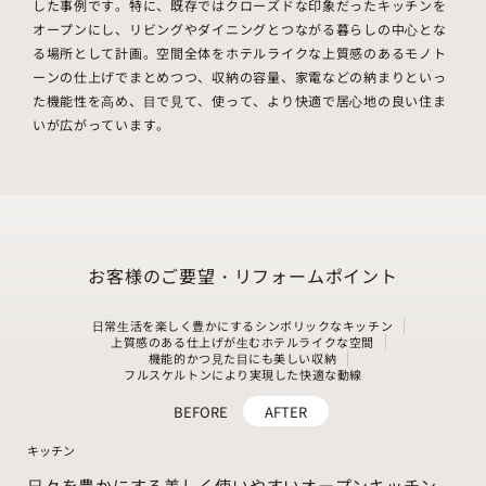
した事例です。特に、既存ではクローズドな印象だったキッチンを
オープンにし、リビングやダイニングとつながる暮らしの中⼼とな
る場所として計画。空間全体をホテルライクな上質感のあるモノト
ーンの仕上げでまとめつつ、収納の容量、家電などの納まりといっ
た機能性を⾼め、⽬で⾒て、使って、より快適で居⼼地の良い住ま
いが広がっています。
お客様のご要望・リフォームポイント
⽇常⽣活を楽しく豊かにするシンボリックなキッチン
上質感のある仕上げが⽣むホテルライクな空間
機能的かつ⾒た⽬にも美しい収納
フルスケルトンにより実現した快適な動線
BEFORE
AFTER
キッチン
⽇々を豊かにする美しく使いやすいオープンキッチン