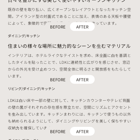
既存の壁を取り払い、広くオープンなレイアウトとなったキッチン空
間。アイランド型の対⾯式であることに加え、表情のある天板や腰壁
によって、象徴的で空間の主役となる存在感を放っています。
BEFORE
AFTER
ダイニング/キッチン
住まいの様々な場所に魅⼒的なシーンを⽣むマテリアル
インテリアは、ホテルライクなテイストを求め、床全⾯に⽩を基調と
したタイルを貼ったことで、LDKに連続性と広がりを感じさせ、窓辺
からの外光を受け⽌めつつ、空間全体に明るさと開放感をもたらして
います。
BEFORE
AFTER
リビング/ダイニング/キッチン
LDKは⽩い床や⼀部の壁に対して、キッチンカウンターやテレビ背⾯
の壁の⿊がそれぞれの存在感を際⽴たせ、空間にリズムとアクセント
を⽣み出しています。キッチンまわりには、キッチンで使うもの以外
も納められるようにして、ダイニングやリビングを美しく保ちやすい
収納⼒を確保しています。
BEFORE
AFTER