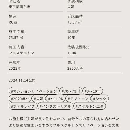
所在地
家族構成
東京都調布市
夫婦
構造
延床面積
RC造
75.57 ㎡
施工面積
築年数
75.57 ㎡
10年
施工内容
改装後間取り
フルスケルトン
1LDK
完成年
費用
2022年
2850万円
2024.11.14公開
#マンションリノベーション
#70～79㎡
#0〜10年
#2020年～
#夫婦
#～1LDK
#モノトーン
#シック
#ホテルライク
#インダストリアル
#スケルトン工事
お施主様ご夫婦が⻑く住むなかで、⾃分たちの暮らし⽅に合わせた
より快適な住まいを求めてフルスケルトンでリノベーションを実施