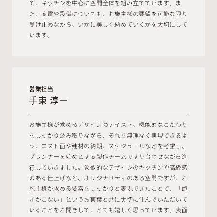
て、キッチンを中⼼に空間全体を組み⽴てています。ま
た、家電や設備についても、お施主様の要望を可能な限り
受け⽌めながら、いかに美しく納めていくかを⼤切にして
います。
営業担当
⼿束 淳⼀
お施主様が求めるデザインのテイスト、機能的なこだわり
をしっかり汲み取りながら、それを無理なく実現できるよ
う、コスト⾯や建材の納期、スケジュールなどを考慮し、
プランナーを始めとする製作チームですり合わせながら進
⾏していきました。象徴的なデザインのキッチンや⾼級感
のある仕上げなど、オリジナリティのある空間ですが、お
施主様が求める要素をしっかりと表現できたことで、「飽
きがこない」というお⾔葉と共に⼤切に住んでいただいて
いることをお聞きして、とても嬉しく思っています。表⾯