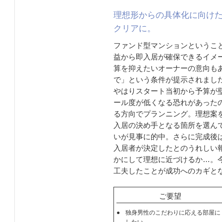
理想形からの具体化に向け
クリアに。
ファンド型マンションというこ
益から即入居が確保できるイメ
算を抑えたいオーナーの意向もあ
で」という条件が提示されまし
やはりスタート当初から予算が
ール度が低くなる恐れがあったの
る方向でプランニング。理想案
入居の決め手となる箇所を選ん
いが見事に的中。さらに完成後は
入居者が決定したとのうれしい
かにして理想に近づけるか…。
工夫したことが成功へのカギと
ご要望
●
独身男性のこだわりに応える部屋に