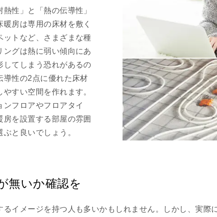
耐熱性」と「熱の伝導性」
床暖房は専用の床材を敷く
ペットなど、さまざまな種
リングは熱に弱い傾向にあ
形してしまう恐れがあるの
伝導性の2点に優れた床材
しやすい空間を作れます。
ョンフロアやフロアタイ
暖房を設置する部屋の雰囲
選ぶと良いでしょう。
が無いか確認を
するイメージを持つ人も多いかもしれません。しかし、実際