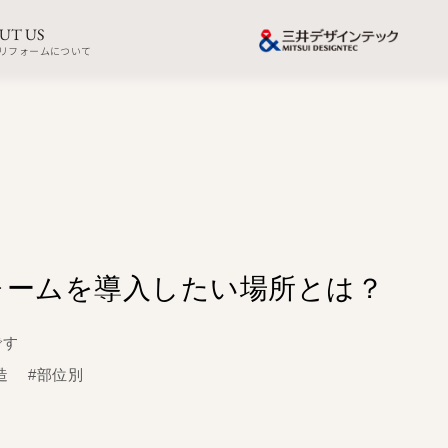
UT US
リフォームについて
ォームを導入したい場所とは？
です
造
#部位別