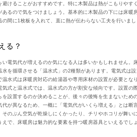
を避けることがおすすめです。特に木製品は熱がこもりやす
があるので気をつけましょう。基本的に木製品の下には床暖
品の間に1枚板を入れて、直に熱が伝わらない工夫を行いまし
える？
らい電気代が増えるのか気になる人は多いかもしれません。
温水を循環させる「温水式」の2種類があります。電気式は設
で温水式は床暖房対応の給湯器や専用床材の設置が必要とな
電気式と温水式では、温水式の方が割安な傾向です。設置の
らを設置するのか決めることが、後々の後悔を生まないため
気代が異なるため、一概に「電気代がいくら増える」とは断
、そのぶん空気が乾燥しにくかったり、チリやホコリが舞い
うえで、床暖房は魅力的な要素を持つ暖房器具といえるでし