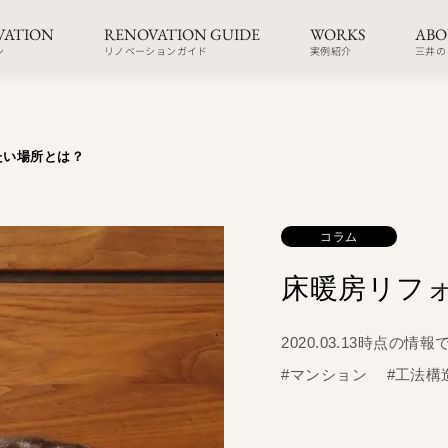
VATION
RENOVATION GUIDE
WORKS
ABO
ン
リノベーションガイド
実例紹介
三井の
たい場所とは？
コラム
床暖房リフ
2020.03.13時点の情報
#マンション
#工法構