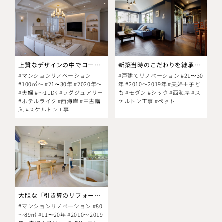
上質なデザインの中でコースタルな開放感を楽しむ
新築当時のこだわりを継承するリフォームでペットたちにも快適な二世帯住宅が完成
#マンションリノベーション
#戸建てリノベーション #21〜30
#100㎡～ #21〜30年 #2020年～
年 #2010～2019年 #夫婦＋子ど
#夫婦 #～1LDK #ラグジュアリー
も #モダン #シック #西海岸 #ス
#ホテルライク #西海岸 #中古購
ケルトン工事 #ペット
入 #スケルトン工事
大胆な「引き算のリフォーム」で光溢れる開放的な空間に
#マンションリノベーション #80
～89㎡ #11〜20年 #2010～2019