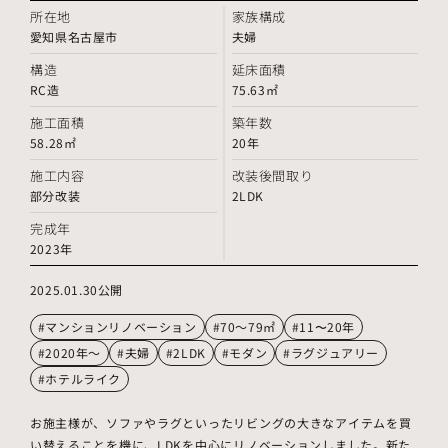
所在地
家族構成
愛知県名古屋市
夫婦
構造
延床面積
RC造
75.63㎡
施工面積
築年数
58.28㎡
20年
施工内容
改装後間取り
部分改装
2LDK
完成年
2023年
2025.01.30公開
#マンションリノベーション
#70～79㎡
#11〜20年
#2020年～
#夫婦
#2LDK
#モダン
#ラグジュアリー
#ホテルライク
お施主様が、ソファやラグといったリビングの大きなアイテムを買
い替えることを機に、LDKを中心にリノベーションしました。新た