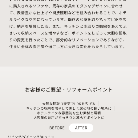
に購入されるソファや、既存の家具のモダンなデザインに合わせ
て、表情豊かな仕上げや間接照明などを組み合わせることで、ホテ
ルライクな空間になっています。既存の和室を取り払ってLDKを広
げ、納戸を増設した点、また、キッチンと水回りの動線をあえてふ
さいで収納スペースを増やすなど、ポイントをしぼって大胆な間取
りの変更を行ったことで、部分的なリノベーションでありながら、
住まい全体の雰囲気や過ごし方に大きな変化をもたらしています。
お客様のご要望・リフォームポイント
大胆な間取り変更でLDKを広げる
キッチンの収納を増やして美しく居心地の良い場所に
ホテルライクな雰囲気を生む素材と照明
大容量の納戸がすっきりと暮らすポイントに
BEFORE
AFTER
リビング/ダイニング/キッチン