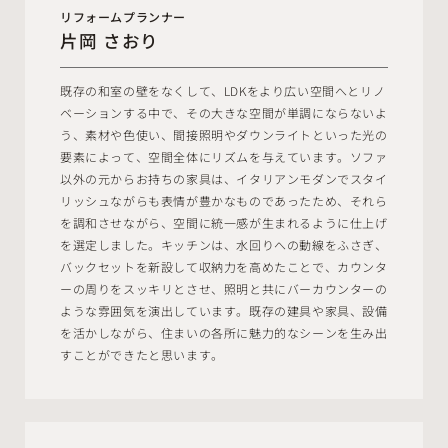
リフォームプランナー
片岡 さおり
既存の和室の壁をなくして、LDKをより広い空間へとリノ
ベーションする中で、その大きな空間が単調にならないよ
う、素材や色使い、間接照明やダウンライトといった光の
要素によって、空間全体にリズムを与えています。ソファ
以外の元からお持ちの家具は、イタリアンモダンでスタイ
リッシュながらも表情が豊かなものであったため、それら
を調和させながら、空間に統一感が生まれるように仕上げ
を選定しました。キッチンは、水回りへの動線をふさぎ、
バックセットを新設して収納力を高めたことで、カウンタ
ーの周りをスッキリとさせ、照明と共にバーカウンターの
ような雰囲気を演出しています。既存の建具や家具、設備
を活かしながら、住まいの各所に魅力的なシーンを生み出
すことができたと思います。