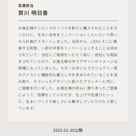
営業担当
賀川 明日香
お施主様がリビングのソファを新たに購入されたことをき
っかけに、住まい全体をリノベーションしたいという思い
から計画がスタートしました。当初から、LDKとそこに隣
接する和室、一部の洋室をリノベーションすることは決め
られていて、当社にご相談をいただく前に、他社にも相談
をされていたので、お施主様の中でデザインのイメージは
明確になっていました。モダンな中にもラグジュアリー感
のテイストと機能的な暮らし方を求められていることを汲
み取り、そういったデザインに長けたプランナーと共に、
ご提案を行いました。お施主様の好みに寄り添ったご提案
によって、信頼をしていただき、仕上げや色選びといっ
た、住まいづくりの楽しさにも集中していただけたと感じ
ています。
2025.01.30公開