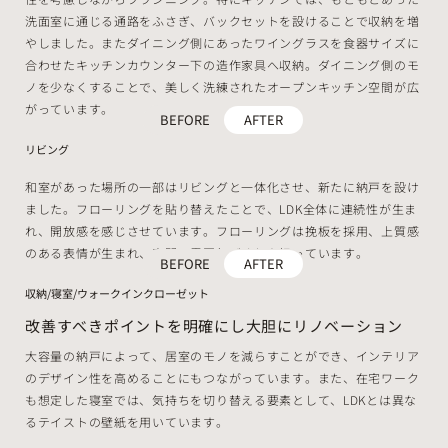
洗面室に通じる通路をふさぎ、バックセットを設けることで収納を増
やしました。またダイニング側にあったワイングラスを食器サイズに
合わせたキッチンカウンター下の造作家具へ収納。ダイニング側のモ
ノを少なくすることで、美しく洗練されたオープンキッチン空間が広
がっています。
BEFORE
AFTER
リビング
和室があった場所の一部はリビングと一体化させ、新たに納戸を設け
ました。フローリングを貼り替えたことで、LDK全体に連続性が生ま
れ、開放感を感じさせています。フローリングは挽板を採用、上質感
のある表情が生まれ、空間の雰囲気づくりを担っています。
BEFORE
AFTER
収納/寝室/ウォークインクローゼット
改善すべきポイントを明確にし大胆にリノベーション
大容量の納戸によって、居室のモノを減らすことができ、インテリア
のデザイン性を高めることにもつながっています。また、在宅ワーク
も想定した寝室では、気持ちを切り替える要素として、LDKとは異な
るテイストの壁紙を用いています。