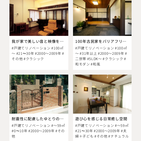
我が家で美しい音と映像を楽しむという贅沢
100年古民家をバリアフリーに！
#戸建てリノベーション #100㎡
#戸建てリノベーション #100㎡
～ #21〜30年 #2000～2009年 #
～ #31年以上 #2000～2009年 #
その他 #クラシック
二世帯 #5LDK～ #クラシック #
和モダン #和風
耐震性に配慮したゆとりのエントランス
遊び心を感じる日常癒し空間
#戸建てリノベーション #～59㎡
#戸建てリノベーション #～59㎡
#0〜10年 #2000～2009年 #その
#21〜30年 #2000～2009年 #夫
他
婦＋子ども #その他 #ナチュラル