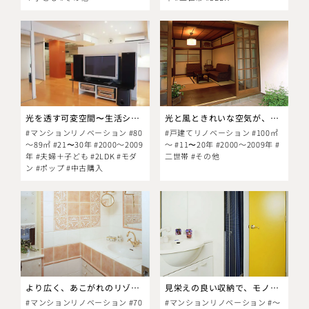
光を透す可変空間〜生活シーンは何通り?〜
光と風ときれいな空気が、ヘルシーな毎日を運んでくる。
#マンションリノベーション #80
#戸建てリノベーション #100㎡
～89㎡ #21〜30年 #2000～2009
～ #11〜20年 #2000～2009年 #
年 #夫婦＋子ども #2LDK #モダ
二世帯 #その他
ン #ポップ #中古購入
より広く、あこがれのリゾート風に
見栄えの良い収納で、モノ使いの楽しさアップ。
#マンションリノベーション #70
#マンションリノベーション #～