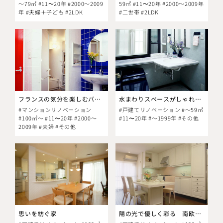
～79㎡ #11〜20年 #2000～2009
59㎡ #11〜20年 #2000～2009年
年 #夫婦＋子ども #2LDK
#二世帯 #2LDK
フランスの気分を楽しむバスルーム
水まわりスペースがしゃれたパウダールームとゆとりの浴室に変身
#マンションリノベーション
#戸建てリノベーション #～59㎡
#100㎡～ #11〜20年 #2000～
#11〜20年 #～1999年 #その他
2009年 #夫婦 #その他
思いを紡ぐ家
陽の光で優しく彩る 南欧風の住まい