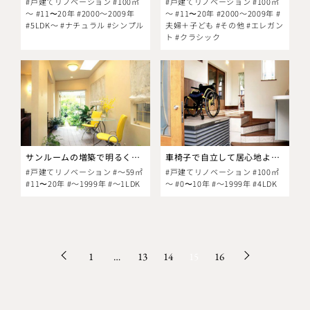
#戸建てリノベーション #100㎡
#戸建てリノベーション #100㎡
～ #11〜20年 #2000～2009年
～ #11〜20年 #2000～2009年 #
#5LDK～ #ナチュラル #シンプル
夫婦＋子ども #その他 #エレガン
ト #クラシック
サンルームの増築で明るく広々とした居間
車椅子で自立して居心地よく過せる住まいにしたい
#戸建てリノベーション #～59㎡
#戸建てリノベーション #100㎡
#11〜20年 #～1999年 #～1LDK
～ #0〜10年 #～1999年 #4LDK
1
…
13
14
15
16