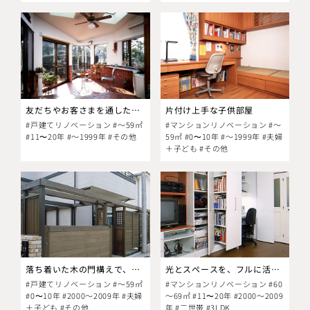
友だちやお客さまを通したくなるサロンの実現
片付け上手な子供部屋
#戸建てリノベーション #～59㎡
#マンションリノベーション #～
#11〜20年 #～1999年 #その他
59㎡ #0〜10年 #～1999年 #夫婦
＋子ども #その他
落ち着いた木の門構えで、プライバシーを確保。
光とスペースを、フルに活かしたシステム収納。
#戸建てリノベーション #～59㎡
#マンションリノベーション #60
#0〜10年 #2000～2009年 #夫婦
～69㎡ #11〜20年 #2000～2009
＋子ども #その他
年 #二世帯 #3LDK