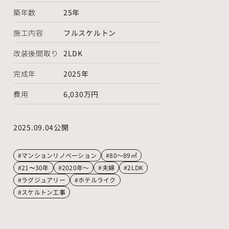
築年数
25年
施工内容
フルスケルトン
改装後間取り
2LDK
完成年
2025年
費用
6,030万円
2025.09.04公開
#マンションリノベーション
#80～89㎡
#21〜30年
#2020年～
#夫婦
#2LDK
#ラグジュアリー
#ホテルライク
#スケルトン工事