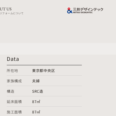
UT US
リフォームについて
Data
所在地
東京都中央区
家族構成
夫婦
構造
SRC造
延床面積
87㎡
施工面積
87㎡