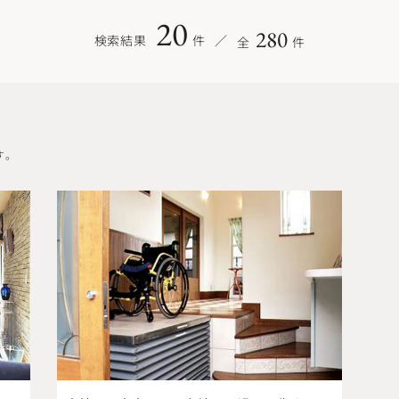
20
280
検索結果
件
全
件
す。