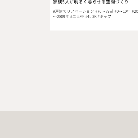
家族5人が明るく暮らせる空間づくり
#戸建てリノベーション #70～79㎡ #0〜10年 #20
～2009年 #二世帯 #4LDK #ポップ