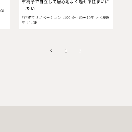
車椅子で自立して居心地よく過せる住まいに
したい
00
#戸建てリノベーション #100㎡～ #0〜10年 #～1999
年 #4LDK
1
2